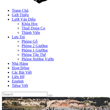
Trang Chủ
Giới Thiệu
Lướt Ván Diều
Khóa Học
Thuê Dụng Cụ
Thành Viên
Lưu Trú
Phòng Gỗ
Phòng 2 Giường
Phòng 1 Giường
Phòng Tập Thể
Phòng Hướng Vườn
Nhà Hàng
Hoạt Động
Các Bài Viết
Liên Hệ
English
Tiếng Việt