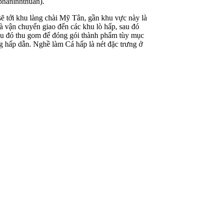
phaninhthuan).
ẽ tới khu làng chài Mỹ Tân, gần khu vực này là
và vận chuyển giao đến các khu lò hấp, sau đó
sau đó thu gom để đóng gói thành phẩm tùy mục
 hấp dẫn. Nghề làm Cá hấp là nét đặc trưng ở