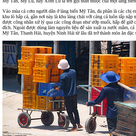
Mỹ Tân, Mỹ Lù, hay Xóm Lù là tên gọi thân thuộc của một làng biển
Vào mùa cá cơm người dân ở làng biển Mỹ Tân, đa phần là các chị em
khu lò hấp cá, gần nơi này là khu làng chài với cảng cá luôn tấp nập
được công nhân xử lý qua các công đoạn như ướp muối, hấp để giữ cá
đích. Ngoài được dùng làm nguyên liệu để sản xuất ra nước mắm, cá
Mỹ Tân, Thanh Hải, huyện Ninh Hải từ lâu đã trở thành món ăn đặc 