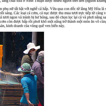
, làng chài xưa ở Ninh Thuận được nhiều người biết đến (nguồn kham
 phụ nữ tất bật với nghề cá hấp. Vừa qua con dốc từ làng Mỹ Hòa là s
 mỗi sáng. Các loại cá cơm, cá nục được thu mua tươi trực tiếp từ cảng 
 tươi ngon và tránh bị hư hỏng, sau đó chọn lọc lại cá và phơi nắng 
 cơm còn được hấp rồi phơi khô một nắng trở thành một món ăn vô cùng
sản, kinh doanh của vùng quê ven biển này.