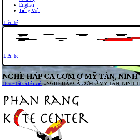
English
Tiếng Việt
Liên hệ
Liên hệ
NGHỀ HẤP CÁ CƠM Ở MỸ TÂN, NINH
Home
Tất cả bài viết
...
NGHỀ HẤP CÁ CƠM Ở MỸ TÂN, NINH 