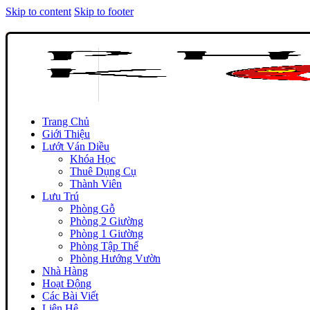
Skip to content
Skip to footer
Trang Chủ
Giới Thiệu
Lướt Ván Diều
Khóa Học
Thuê Dụng Cụ
Thành Viên
Lưu Trú
Phòng Gỗ
Phòng 2 Giường
Phòng 1 Giường
Phòng Tập Thể
Phòng Hướng Vườn
Nhà Hàng
Hoạt Động
Các Bài Viết
Liên Hệ