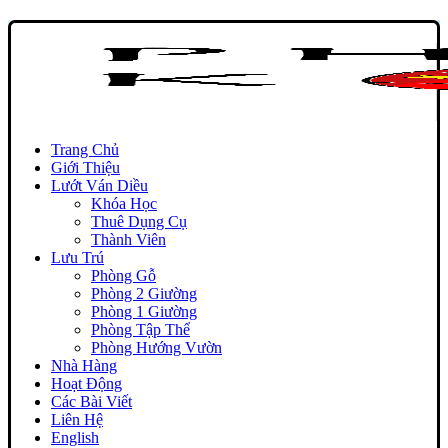
Trang Chủ
Giới Thiệu
Lướt Ván Diều
Khóa Học
Thuê Dụng Cụ
Thành Viên
Lưu Trú
Phòng Gỗ
Phòng 2 Giường
Phòng 1 Giường
Phòng Tập Thể
Phòng Hướng Vườn
Nhà Hàng
Hoạt Động
Các Bài Viết
Liên Hệ
English